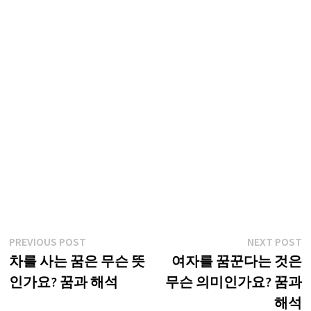
글
Previous
N
PREVIOUS POST
NEXT POST
post:
p
차를 사는 꿈은 무슨 뜻
여자를 꿈꾼다는 것은
탐
인가요? 꿈과 해석
무슨 의미인가요? 꿈과
색
해석