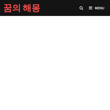
Skip
꿈의 해몽
MENU
to
content