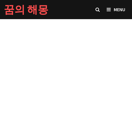
Skip
꿈의 해몽
MENU
to
content