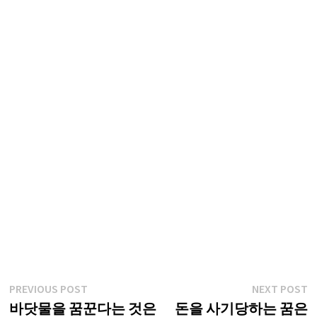
글
Previous
N
PREVIOUS POST
NEXT POST
post:
p
바닷물을 꿈꾼다는 것은
돈을 사기당하는 꿈은