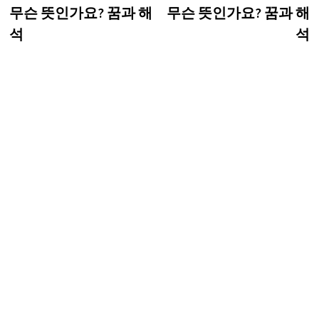
탐
무슨 뜻인가요? 꿈과 해
무슨 뜻인가요? 꿈과 해
색
석
석