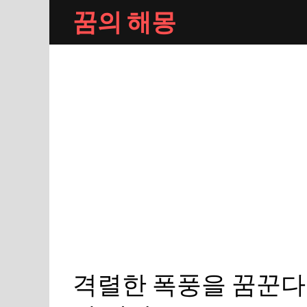
Skip
꿈의 해몽
to
content
격렬한 폭풍을 꿈꾼다