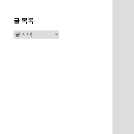
글 목록
글
목
록
있