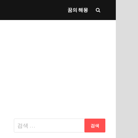
꿈의 해몽
다
음