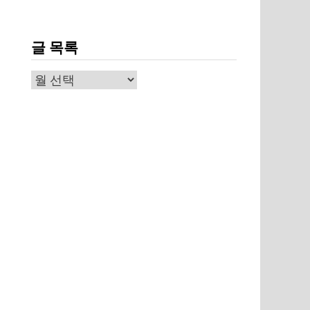
글 목록
글
복
목
상
록