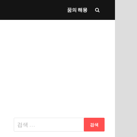
꿈의 해몽
다
음