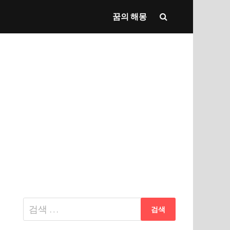
꿈의 해몽
다
음