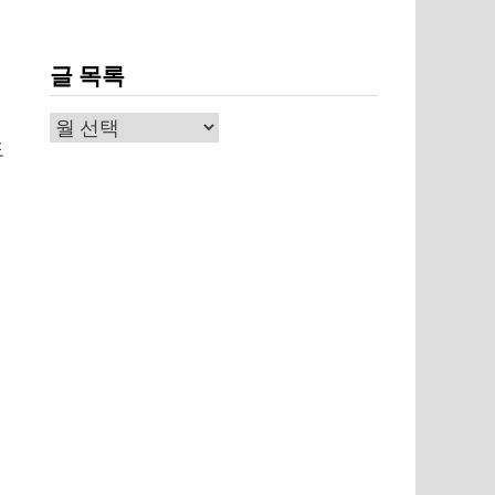
글 목록
습
글
도
목
록