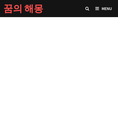
Skip
꿈의 해몽
MENU
to
content