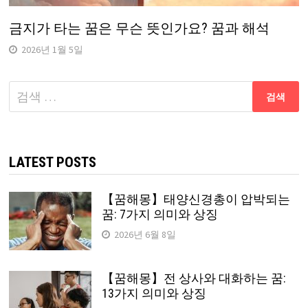
금지가 타는 꿈은 무슨 뜻인가요? 꿈과 해석
2026년 1월 5일
다
음
검
색:
LATEST POSTS
【꿈해몽】태양신경총이 압박되는
꿈: 7가지 의미와 상징
2026년 6월 8일
【꿈해몽】전 상사와 대화하는 꿈:
13가지 의미와 상징