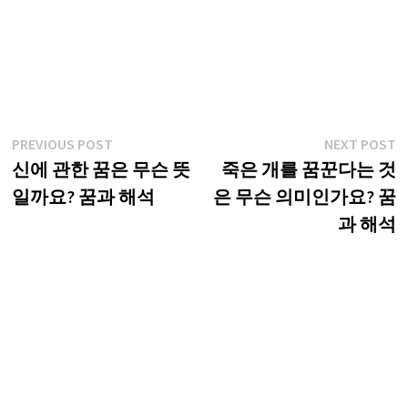
글
Previous
N
PREVIOUS POST
NEXT POST
post:
p
신에 관한 꿈은 무슨 뜻
죽은 개를 꿈꾼다는 것
탐
일까요? 꿈과 해석
은 무슨 의미인가요? 꿈
색
과 해석