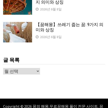
지 의미와 상징
2026년 6월 8일
【꿈해몽】쓰레기 줍는 꿈: 9가지 의
미와 상징
2026년 6월 8일
글 목록
글
목
록
Copyright © 2026
꿈의 해몽
.무료꿈해몽 풀이 전문 사이트. 꿈