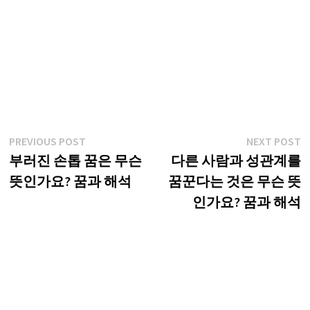
글
Previous
N
PREVIOUS POST
NEXT POST
post:
p
부러진 손톱 꿈은 무슨
다른 사람과 성관계를
탐
뜻인가요? 꿈과 해석
꿈꾼다는 것은 무슨 뜻
색
인가요? 꿈과 해석