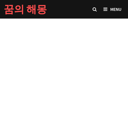
Skip
꿈의 해몽
MENU
to
content