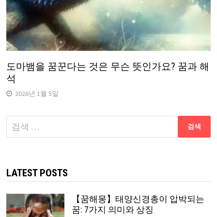
도마뱀을 꿈꾼다는 것은 무슨 뜻인가요? 꿈과 해
석
2026년 1월 5일
다
음
검
색:
LATEST POSTS
【꿈해몽】태양신경총이 압박되는
꿈: 7가지 의미와 상징