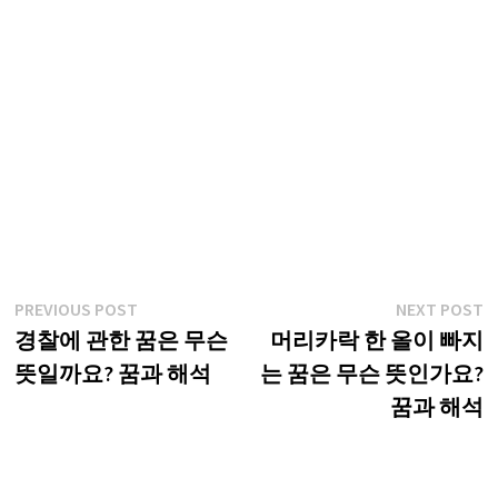
글
Previous
N
PREVIOUS POST
NEXT POST
post:
p
경찰에 관한 꿈은 무슨
머리카락 한 올이 빠지
탐
뜻일까요? 꿈과 해석
는 꿈은 무슨 뜻인가요?
색
꿈과 해석