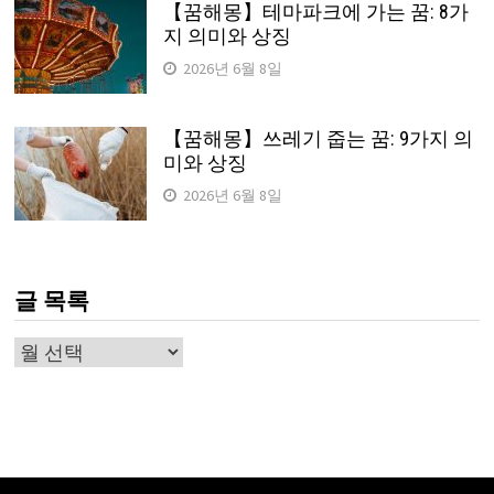
【꿈해몽】테마파크에 가는 꿈: 8가
지 의미와 상징
2026년 6월 8일
【꿈해몽】쓰레기 줍는 꿈: 9가지 의
미와 상징
2026년 6월 8일
글 목록
글
목
록