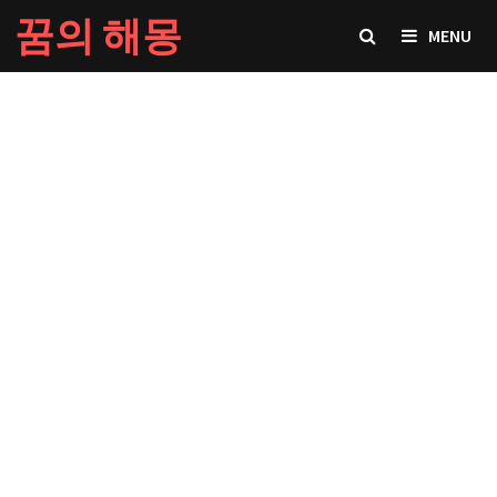
Skip
꿈의 해몽
MENU
to
content