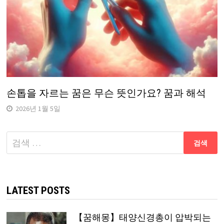
손톱을 자르는 꿈은 무슨 뜻인가요? 꿈과 해석
2026년 1월 5일
다
음
검
색:
LATEST POSTS
【꿈해몽】태양신경총이 압박되는