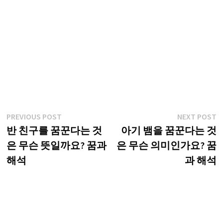
글
Previous
N
PREVIOUS POST
NEXT POST
post:
p
반 친구를 꿈꾼다는 것
아기 뱀을 꿈꾼다는 것
탐
은 무슨 뜻일까요? 꿈과
은 무슨 의미인가요? 꿈
색
해석
과 해석