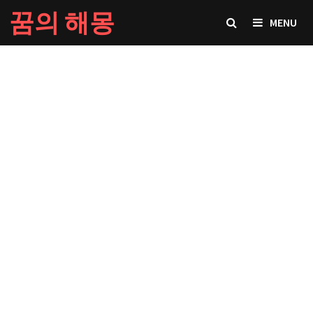
Skip
꿈의 해몽
MENU
to
content