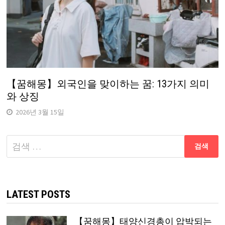
【꿈해몽】외국인을 맞이하는 꿈: 13가지 의미
와 상징
2026년 3월 15일
다
음
검
색:
LATEST POSTS
【꿈해몽】태양신경총이 압박되는