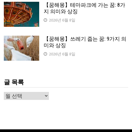
【꿈해몽】테마파크에 가는 꿈: 8가
지 의미와 상징
2026년 6월 8일
【꿈해몽】쓰레기 줍는 꿈: 9가지 의
미와 상징
2026년 6월 8일
글 목록
글
목
록