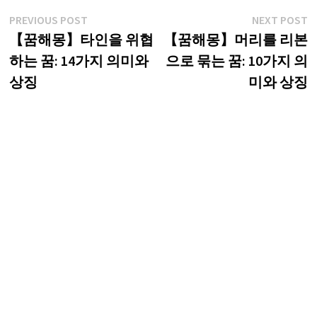
글
Previous
N
PREVIOUS POST
NEXT POST
post:
p
【꿈해몽】타인을 위협
【꿈해몽】머리를 리본
탐
하는 꿈: 14가지 의미와
으로 묶는 꿈: 10가지 의
색
상징
미와 상징