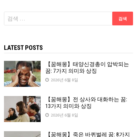
다
음
검
색:
LATEST POSTS
【꿈해몽】태양신경총이 압박되는
꿈: 7가지 의미와 상징
2026년 6월 8일
【꿈해몽】전 상사와 대화하는 꿈:
13가지 의미와 상징
2026년 6월 8일
【꿈해몽】죽은 바퀴벌레 꿈: 8가지