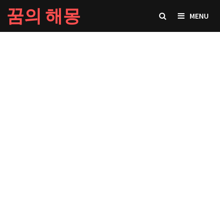
Skip
꿈의 해몽
MENU
to
content