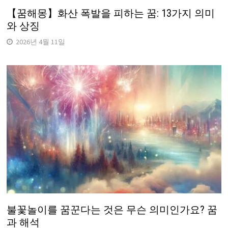
【꿈해몽】화산 폭발을 피하는 꿈: 13가지 의미
와 상징
2026년 4월 11일
불꽃놀이를 꿈꾼다는 것은 무슨 의미인가요? 꿈
과 해석