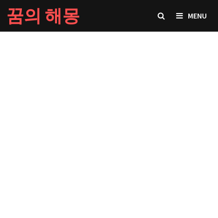
Skip
꿈의 해몽
MENU
to
content