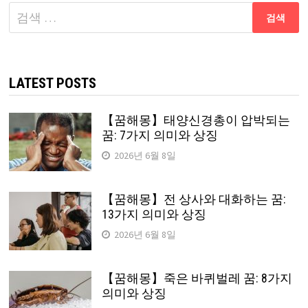
다
음
검
색:
LATEST POSTS
【꿈해몽】태양신경총이 압박되는
꿈: 7가지 의미와 상징
2026년 6월 8일
【꿈해몽】전 상사와 대화하는 꿈:
13가지 의미와 상징
2026년 6월 8일
【꿈해몽】죽은 바퀴벌레 꿈: 8가지
의미와 상징