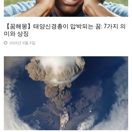
【꿈해몽】태양신경총이 압박되는 꿈: 7가지 의
미와 상징
2026년 6월 8일