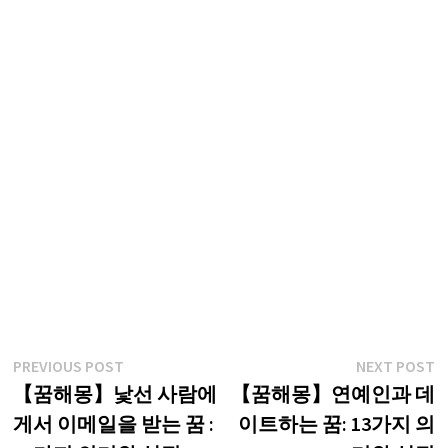
글
Previous
N
PREVIOUS POST
NEXT POST
post:
p
【꿈해몽】낯선 사람에
【꿈해몽】연예인과 데
탐
게서 이메일을 받는 꿈 :
이트하는 꿈: 13가지 의
색