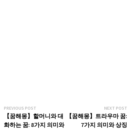
글
Previous
N
PREVIOUS POST
NEXT POST
post:
p
【꿈해몽】할머니와 대
【꿈해몽】트라우마 꿈:
탐
화하는 꿈: 8가지 의미와
7가지 의미와 상징