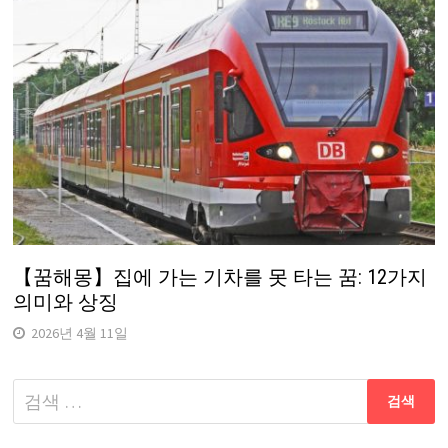
【꿈해몽】집에 가는 기차를 못 타는 꿈: 12가지
의미와 상징
2026년 4월 11일
다
음
검