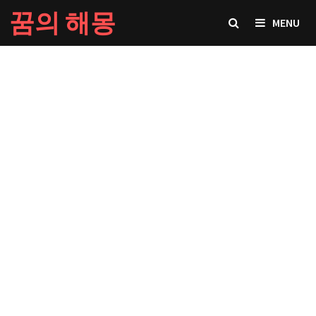
Skip
꿈의 해몽
MENU
to
content