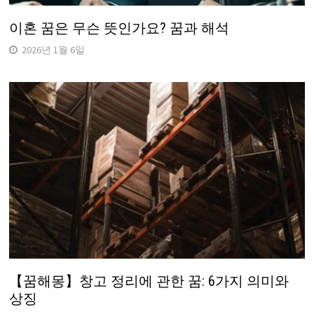
이혼 꿈은 무슨 뜻인가요? 꿈과 해석
2026년 1월 6일
【꿈해몽】창고 정리에 관한 꿈: 6가지 의미와
상징