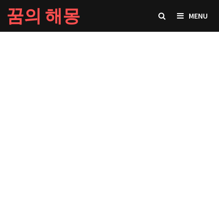
Skip
꿈의 해몽
MENU
to
content