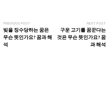
글
Previous
N
PREVIOUS POST
NEXT POST
post:
p
빚을 징수당하는 꿈은
구운 고기를 꿈꾼다는
탐
무슨 뜻인가요? 꿈과 해
것은 무슨 뜻인가요? 꿈
색
석
과 해석