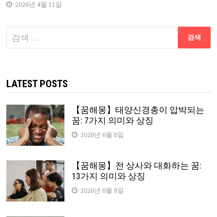
2026년 4월 11일
다
음
검
색:
LATEST POSTS
【꿈해몽】태양신경총이 압박되는
꿈: 7가지 의미와 상징
2026년 6월 8일
【꿈해몽】전 상사와 대화하는 꿈:
13가지 의미와 상징
2026년 6월 8일