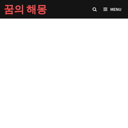
Skip
꿈의 해몽
MENU
to
content