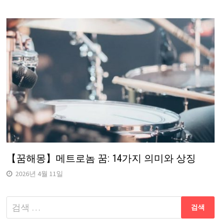
【꿈해몽】메트로놈 꿈: 14가지 의미와 상징
2026년 4월 11일
다
음