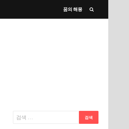
꿈의 해몽
다
음