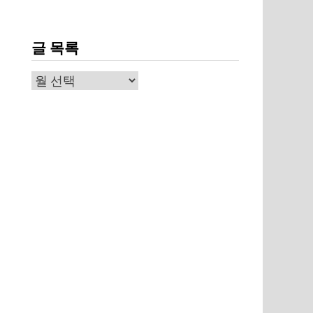
글 목록
글
목
게
록
고