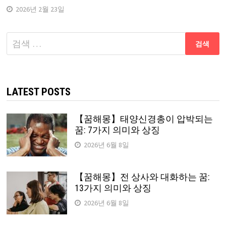
2026년 2월 23일
다
음
검
색:
LATEST POSTS
【꿈해몽】태양신경총이 압박되는
꿈: 7가지 의미와 상징
2026년 6월 8일
【꿈해몽】전 상사와 대화하는 꿈:
13가지 의미와 상징
2026년 6월 8일