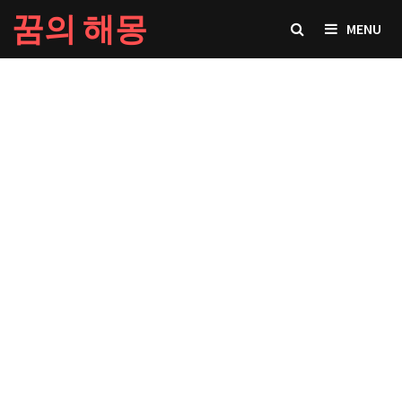
Skip
꿈의 해몽
MENU
to
content