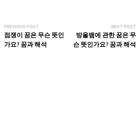
글
Previous
N
PREVIOUS POST
NEXT POST
post:
p
점쟁이 꿈은 무슨 뜻인
방울뱀에 관한 꿈은 무
탐
가요? 꿈과 해석
슨 뜻인가요? 꿈과 해석
색