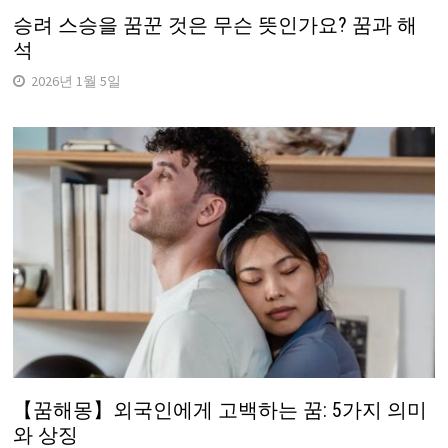
승려 스승을 꿈꾼 것은 무슨 뜻인가요? 꿈과 해
석
2026년 1월 5일
【꿈해몽】외국인에게 고백하는 꿈: 5가지 의미
와 상징