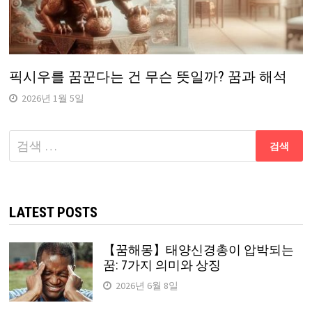
픽시우를 꿈꾼다는 건 무슨 뜻일까? 꿈과 해석
2026년 1월 5일
다
음
검
색:
LATEST POSTS
【꿈해몽】태양신경총이 압박되는
꿈: 7가지 의미와 상징
2026년 6월 8일