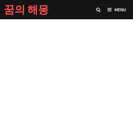
Skip
꿈의 해몽
MENU
to
content