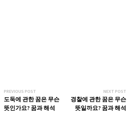
글
Previous
N
PREVIOUS POST
NEXT POST
post:
p
도둑에 관한 꿈은 무슨
경찰에 관한 꿈은 무슨
탐
뜻인가요? 꿈과 해석
뜻일까요? 꿈과 해석
색