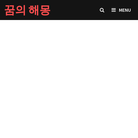
Skip
꿈의 해몽
MENU
to
content