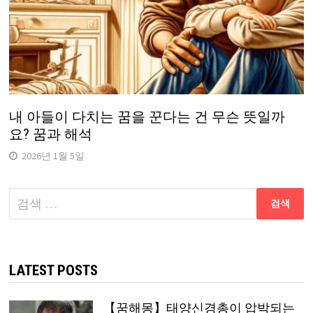
내 아들이 다치는 꿈을 꾼다는 건 무슨 뜻일까
요? 꿈과 해석
2026년 1월 5일
다
음
검
색:
LATEST POSTS
【꿈해몽】태양신경총이 압박되는