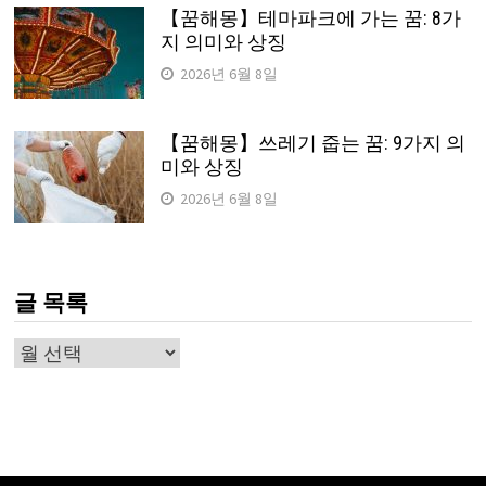
【꿈해몽】테마파크에 가는 꿈: 8가
지 의미와 상징
2026년 6월 8일
【꿈해몽】쓰레기 줍는 꿈: 9가지 의
미와 상징
2026년 6월 8일
글 목록
글
목
록