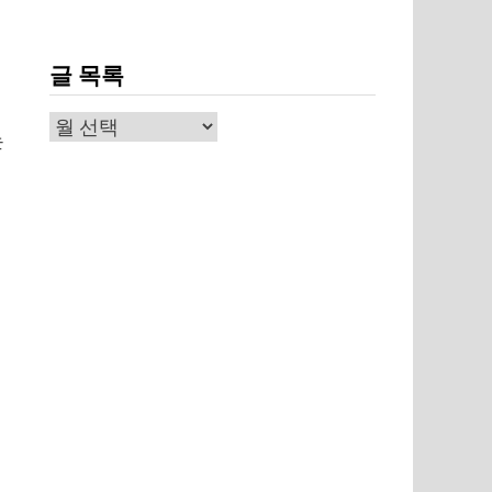
글 목록
글
는
목
록