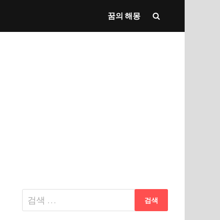
꿈의 해몽
다
음