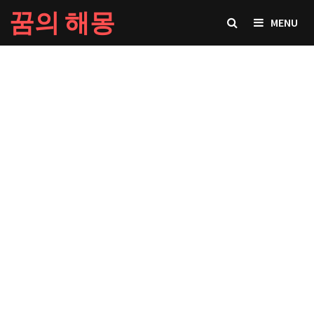
Skip
꿈의 해몽
MENU
to
content