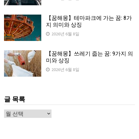
【꿈해몽】테마파크에 가는 꿈: 8가
지 의미와 상징
2026년 6월 8일
【꿈해몽】쓰레기 줍는 꿈: 9가지 의
미와 상징
2026년 6월 8일
글 목록
글
목
록