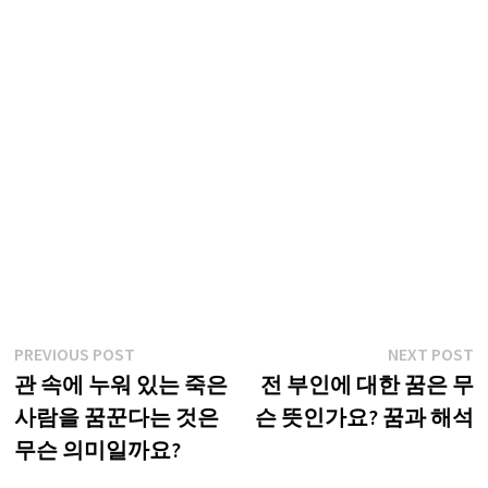
글
Previous
N
PREVIOUS POST
NEXT POST
post:
p
관 속에 누워 있는 죽은
전 부인에 대한 꿈은 무
탐
사람을 꿈꾼다는 것은
슨 뜻인가요? 꿈과 해석
색
무슨 의미일까요?