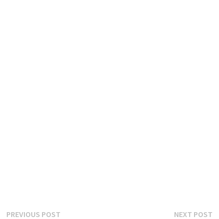
글
Previous
N
PREVIOUS POST
NEXT POST