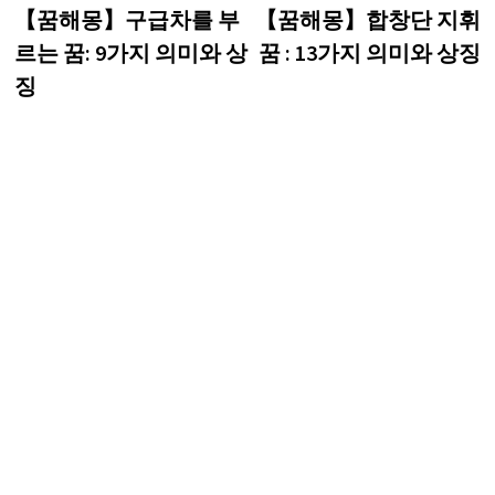
post:
p
【꿈해몽】구급차를 부
【꿈해몽】합창단 지휘
탐
르는 꿈: 9가지 의미와 상
꿈 : 13가지 의미와 상징
색
징