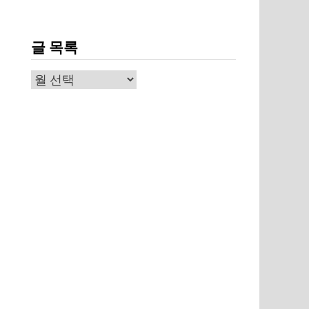
글 목록
글
목
록