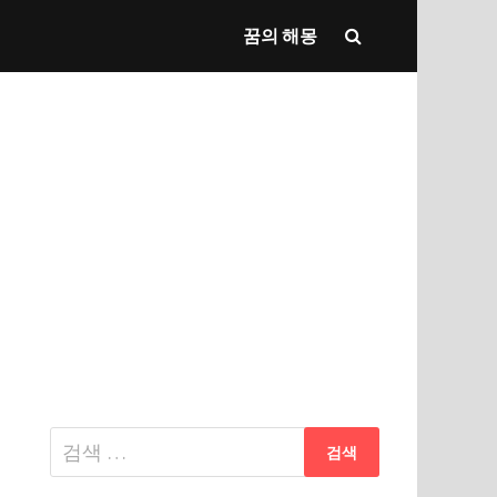
꿈의 해몽
다
음