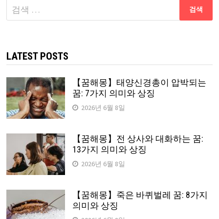
다
음
검
색:
LATEST POSTS
【꿈해몽】태양신경총이 압박되는
꿈: 7가지 의미와 상징
2026년 6월 8일
【꿈해몽】전 상사와 대화하는 꿈:
13가지 의미와 상징
2026년 6월 8일
【꿈해몽】죽은 바퀴벌레 꿈: 8가지
의미와 상징