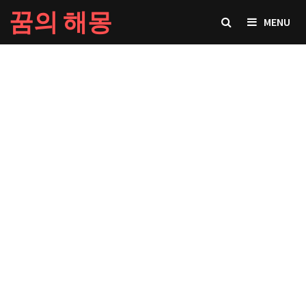
Skip
꿈의 해몽
MENU
to
content