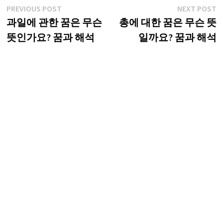
글
Previous
N
PREVIOUS POST
NEXT POST
post:
p
과일에 관한 꿈은 무슨
총에 대한 꿈은 무슨 뜻
탐
뜻인가요? 꿈과 해석
일까요? 꿈과 해석
색