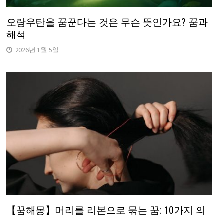
오랑우탄을 꿈꾼다는 것은 무슨 뜻인가요? 꿈과
해석
2026년 1월 5일
【꿈해몽】머리를 리본으로 묶는 꿈: 10가지 의