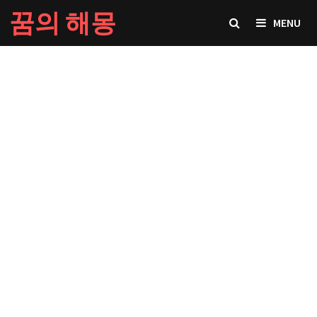
Skip
꿈의 해몽
MENU
to
content