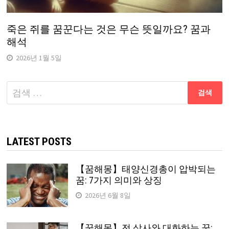
죽은 쥐를 꿈꾼다는 것은 무슨 뜻일까요? 꿈과
해석
2026년 1월 5일
다
음
검
색:
LATEST POSTS
【꿈해몽】태양신경총이 압박되는
꿈: 7가지 의미와 상징
2026년 6월 8일
【꿈해몽】전 상사와 대화하는 꿈: