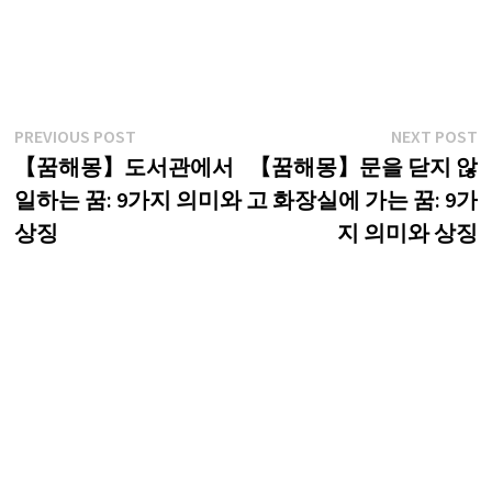
글
Previous
N
PREVIOUS POST
NEXT POST
post:
p
【꿈해몽】도서관에서
【꿈해몽】문을 닫지 않
탐
일하는 꿈: 9가지 의미와
고 화장실에 가는 꿈: 9가
색
상징
지 의미와 상징