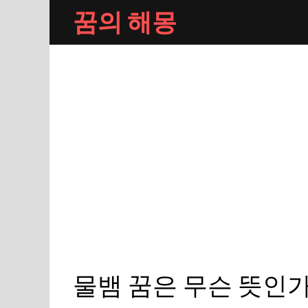
Skip
꿈의 해몽
to
content
물뱀 꿈은 무슨 뜻인가