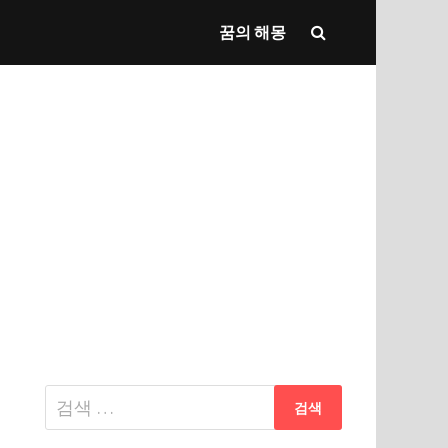
꿈의 해몽
다
음