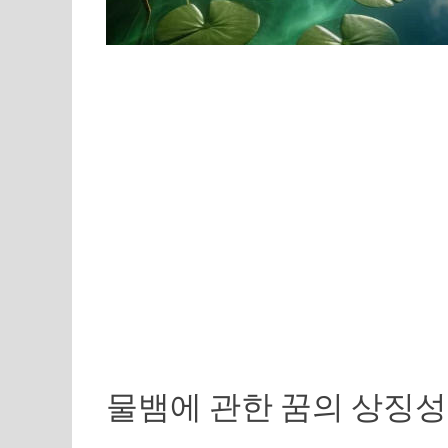
물뱀에 관한 꿈의 상징성