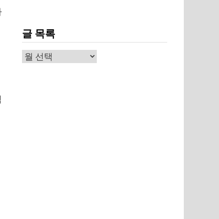
나
글 목록
글
목
록
적
하