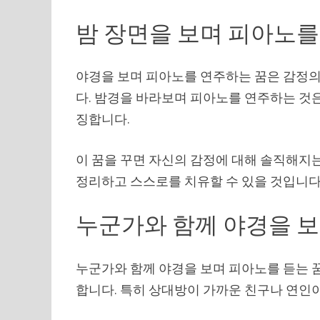
밤 장면을 보며 피아노를
야경을 보며 피아노를 연주하는 꿈은 감정의
다. 밤경을 바라보며 피아노를 연주하는 것
징합니다.
이 꿈을 꾸면 자신의 감정에 대해 솔직해지
정리하고 스스로를 치유할 수 있을 것입니다
누군가와 함께 야경을 보
누군가와 함께 야경을 보며 피아노를 듣는 꿈
합니다. 특히 상대방이 가까운 친구나 연인이