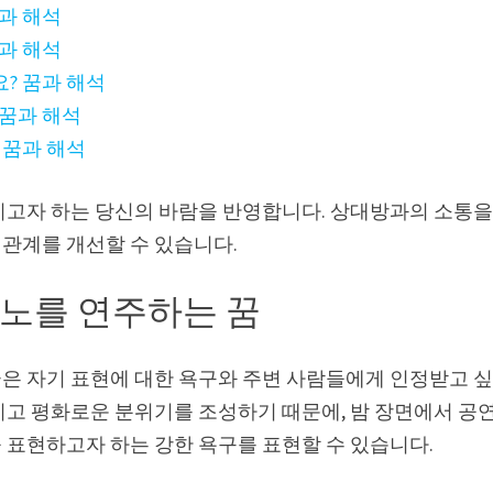
과 해석
과 해석
? 꿈과 해석
 꿈과 해석
 꿈과 해석
기고자 하는 당신의 바람을 반영합니다. 상대방과의 소통
관계를 개선할 수 있습니다.
아노를 연주하는 꿈
은 자기 표현에 대한 욕구와 주변 사람들에게 인정받고 
이고 평화로운 분위기를 조성하기 때문에, 밤 장면에서 공
 표현하고자 하는 강한 욕구를 표현할 수 있습니다.