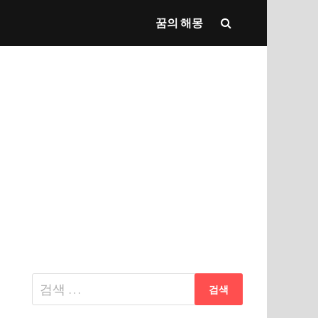
꿈의 해몽
다
음