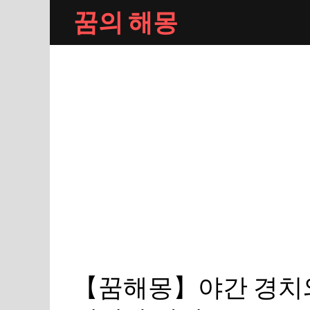
Skip
꿈의 해몽
to
content
【꿈해몽】야간 경치와 