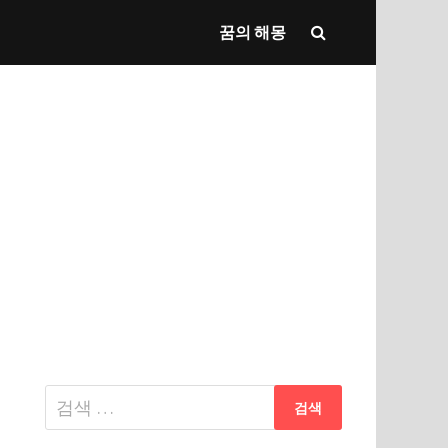
꿈의 해몽
다
음