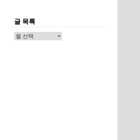
글 목록
글
목
록
뛰