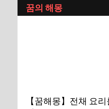
Skip
꿈의 해몽
to
content
【꿈해몽】전채 요리를 