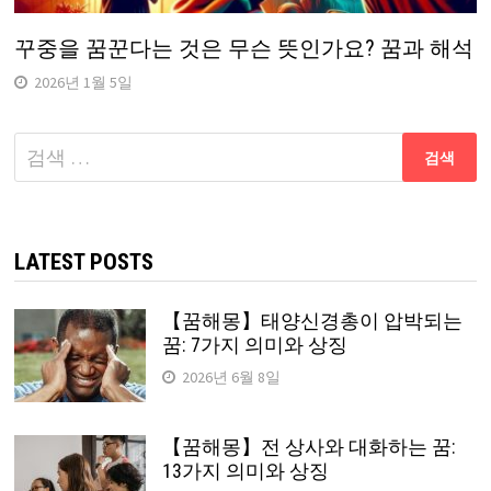
꾸중을 꿈꾼다는 것은 무슨 뜻인가요? 꿈과 해석
2026년 1월 5일
다
음
검
색:
LATEST POSTS
【꿈해몽】태양신경총이 압박되는
꿈: 7가지 의미와 상징
2026년 6월 8일
【꿈해몽】전 상사와 대화하는 꿈:
13가지 의미와 상징