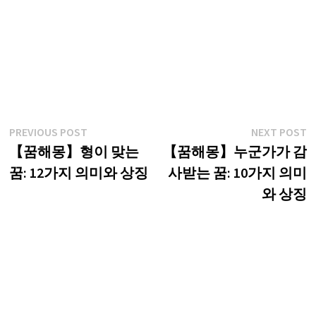
글
Previous
N
PREVIOUS POST
NEXT POST
post:
p
【꿈해몽】형이 맞는
【꿈해몽】누군가가 감
탐
꿈: 12가지 의미와 상징
사받는 꿈: 10가지 의미
색
와 상징