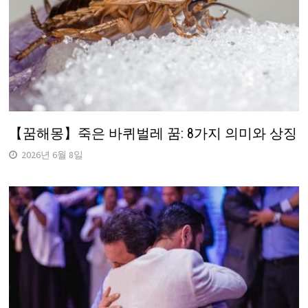
【꿈해몽】죽은 바퀴벌레 꿈: 8가지 의미와 상징
2026년 6월 8일