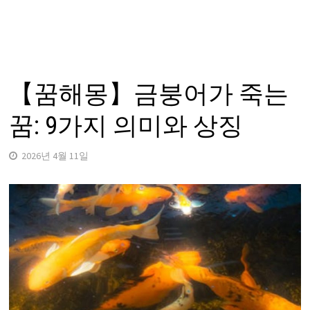
【꿈해몽】금붕어가 죽는
꿈: 9가지 의미와 상징
2026년 4월 11일