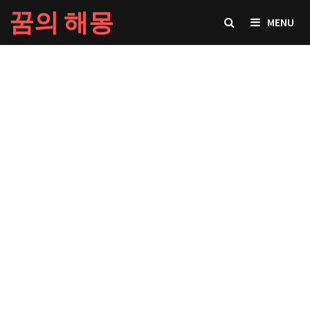
Skip
꿈의 해몽
MENU
to
content